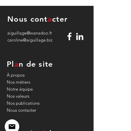
Nous cont
a
cter
aiguillage@wanadoo.fr
caroline@aiguillage.biz
Et si les territoires
Surtourisme : et 
d'outre-mer devenaient
l’archipel des Sa
des "Destinations
Guadeloupe, dev
Océanes"
exemplaire ?
Pl
a
n de site
À propos
Nos métiers
Notre équipe
Nos valeurs
Nos publications
Nous contacter