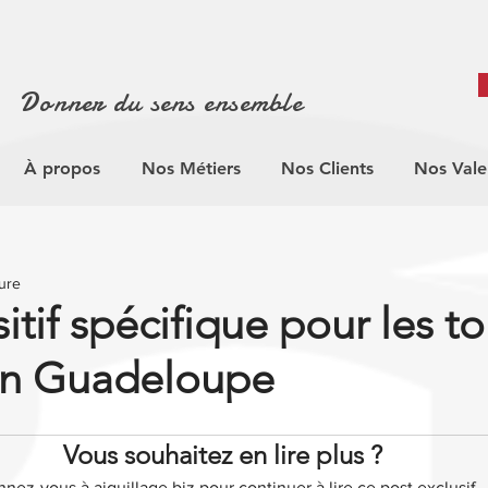
Donner du sens ensemble
À propos
Nos Métiers
Nos Clients
Nos Vale
ture
itif spécifique pour les to
 en Guadeloupe
Vous souhaitez en lire plus ?
nez-vous à aiguillage.biz pour continuer à lire ce post exclusif.