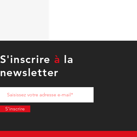
S'inscrire
à
la
newsletter
urisme : et si l’archipel
Saintes, en Guadeloupe,
nait exemplaire ?
S'inscrire