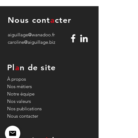
Nous cont
a
cter
aiguillage@wanadoo.fr
caroline@aiguillage.biz
Et si les territoires
Surtourisme : et 
d'outre-mer devenaient
l’archipel des Sa
des "Destinations
Guadeloupe, dev
Océanes"
exemplaire ?
Pl
a
n de site
À propos
Nos métiers
Notre équipe
Nos valeurs
Nos publications
Nous contacter